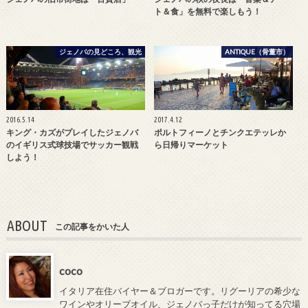
ト＆食」を無料で楽しもう！
ジェノバの見どころ、観光
ANTIQUE（骨董市）
2016.5.14
2017.4.12
キング・カズがプレイしたジェノバ
ポルトフィーノとチンクエテッレか
のイギリス式球技場でサッカー観戦
ら日帰りマーケット
しよう！
ABOUT
この記事をかいた人
coco
イタリア在住バイヤー＆ブロガーです。リグーリアの希少な
ワインやオリーブオイル、ジェノバっ子だけが知ってる穴場