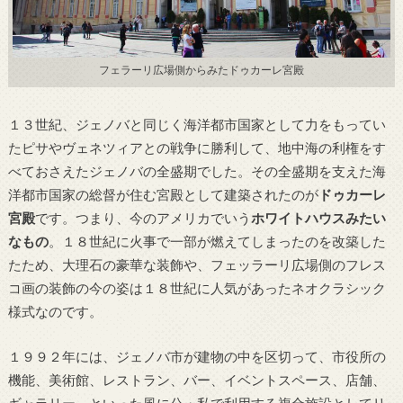
フェラーリ広場側からみたドゥカーレ宮殿
１３世紀、ジェノバと同じく海洋都市国家として力をもってい
たピサやヴェネツィアとの戦争に勝利して、地中海の利権をす
べておさえたジェノバの全盛期でした。その全盛期を支えた海
洋都市国家の総督が住む宮殿として建築されたのが
ドゥカーレ
宮殿
です。つまり、今のアメリカでいう
ホワイトハウスみたい
なもの
。１８世紀に火事で一部が燃えてしまったのを改築した
たため、大理石の豪華な装飾や、フェッラーリ広場側のフレス
コ画の装飾の今の姿は１８世紀に人気があったネオクラシック
様式なのです。
１９９２年には、ジェノバ市が建物の中を区切って、市役所の
機能、美術館、レストラン、バー、イベントスペース、店舗、