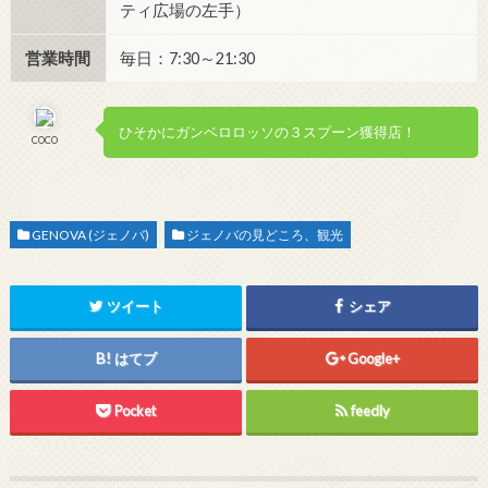
ティ広場の左手）
営業時間
毎日：7:30～21:30
ひそかにガンベロロッソの３スプーン獲得店！
COCO
GENOVA (ジェノバ)
ジェノバの見どころ、観光
ツイート
シェア
はてブ
Google+
Pocket
feedly