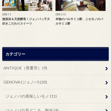
2018.7.5
2018.3.13
無添加＆天然酵母！ジェノバっ子大
本物のバルサミコ酢、ニセモノのバ
好きこだわりスイーツ
ルサミコ酢
カテゴリー
ANTIQUE（骨董市） (9)
GENOVA (ジェノバ) (20)
ジェノバの美味しいモノ (11)
ジェノバの見どころ、観光 (9)