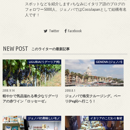
スポットなどを紹介します♪ちなみにイタリア語のブログの
フォロワー5000人、ジェノバではCocoJapanとして結構有名
人です！
Twitter
Facebook
NEW POST
このライターの最新記事
LIGURIA(リグーリア州)
GENOVA (ジェノバ)
2018.9.14
2018.8.1
軽やかで気品溢れる希少なリグーリ
ジェノバで格安クルージング。ペー
アの赤ワイン「ロッセーゼ」
リ(Pegli)へ行こう！
ジェノバの美味しいモノ
イタリアのこだわり食材