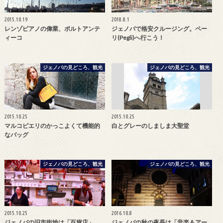
2015.10.19
2018.8.1
レンゾピアノの偉業、ポルトアンテ
ジェノバで格安クルージング。ペー
ィーコ
リ(Pegli)へ行こう！
ジェノバの見どころ、観光
ジェノバの見どころ、観光
2015.10.25
2015.10.25
マルコピエリのかっこよくて機能的
白とグレーのしましま大聖堂
なバッグ
ジェノバの見どころ、観光
ジェノバの見どころ、観光
2015.10.25
2016.10.8
ジェノバの旧市街地は「百貨店」
ジェノバの秋の夜長は「音楽＆アー