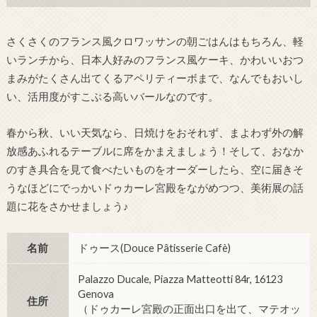
さくさくのフランス風クロワッサンの朝ごはんはもちろん、軽
いランチから、日本人好みのフランス風ケーキ、かわいいおつ
まみがたくさん出てくるアペリティーボまで、なんでもおいし
い、活用度がすこぶる高いバールなのです。
春から秋、いい天気なら、日焼けをおそれず、まよわず外の解
放感あふれるテーブルに席をかまえましょう！そして、おなか
のすき具合を見て食べたいものをオーダーしたら、空に届きそ
うなほどにでっかいドゥカーレ宮殿をながめつつ、美術展の話
題に花をさかせましょう♪
名前
ドゥース(Douce Pâtisserie Cafè)
Palazzo Ducale, Piazza Matteotti 84r, 16123
Genova
住所
（ドゥカーレ宮殿の正面出口を出て、マテオッ