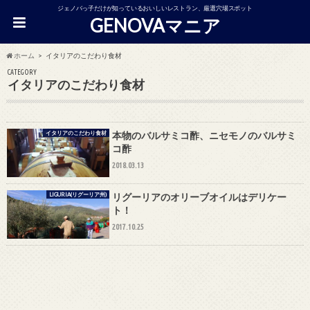
ジェノバっ子だけが知っているおいしいレストラン、厳選穴場スポット
GENOVAマニア
ホーム
イタリアのこだわり食材
CATEGORY
イタリアのこだわり食材
イタリアのこだわり食材
本物のバルサミコ酢、ニセモノのバルサミ
コ酢
2018.03.13
LIGURIA(リグーリア州)
リグーリアのオリーブオイルはデリケー
ト！
2017.10.25